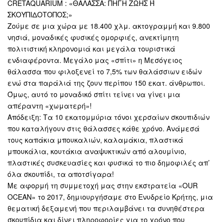
CRETAQUARIUM : «ΘΑΛΑΣΣΑ: ΠΗΓΗ ΖΩΗΣ Ή
ΣΚΟΥΠΙΔΟΤΟΠΟΣ;»
Ζούμε σε μια χώρα με 18.400 χλμ. ακτογραμμή και 9.800
νησιά, μοναδικές φυσικές ομορφιές, ανεκτίμητη
πολιτιστική κληρονομιά και μεγάλα τουριστικά
ενδιαφέροντα. Μεγάλο μας «σπίτι» η Μεσόγειος
θάλασσα που φιλοξενεί το 7,5% των θαλάσσιων ειδών
ενώ στα παράλιά της ζουν περίπου 150 εκατ. άνθρωποι.
Όμως, αυτό το μοναδικό σπίτι τείνει να γίνει μια
απέραντη «χωματερή»!
Απόδειξη: Τα 10 εκατομμύρια τόνοι χερσαίων σκουπιδιών
που καταλήγουν στις θάλασσες κάθε χρόνο. Ανάμεσά
τους καπάκια μπουκαλιών, καλαμάκια, πλαστικά
μπουκάλια, κουτάκια αναψυκτικών από αλουμίνιο,
πλαστικές συσκευασίες και φυσικά το πιο δημοφιλές απ’
όλα σκουπίδι, τα αποτσίγαρα!
Με αφορμή τη συμμετοχή μας στην εκστρατεία «OUR
OCEAN» το 2017, δημιουργήσαμε στο Ενυδρείο Κρήτης, μια
θεματική δεξαμενή που περιλαμβάνει τα συνηθέστερα
σκουπίδια και δίνει πληροφορίες για το χρόνο που