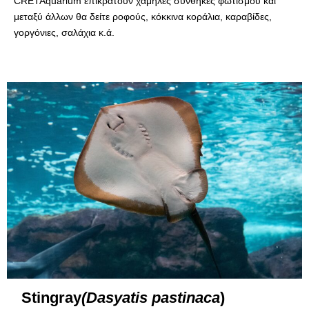
CRETAquarium επικρατούν χαμηλές συνθήκες φωτισμού και
μεταξύ άλλων θα δείτε ροφούς, κόκκινα κοράλια, καραβίδες,
γοργόνιες, σαλάχια κ.ά.
Stingray
(Dasyatis pastinaca
)