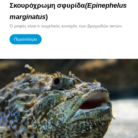
Σκουρόχρωμη σφυρίδα
(Epinephelus
marginatus
)
O ροφός είναι ο νωχελικός κυνηγός των βραχωδών ακτών.
Περισσότερα