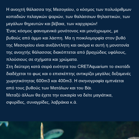
Η ανοιχτή θάλασσα της Μεσογείου, ο κόσμος των πολυάριθμων
κοπαδιών πελαγικών ψαριών, των θαλάσσιων θηλαστικών, των
μεγάλων θηρευτών και βέβαια, των καρχαριών!
Ένας κόσμος φαινομενικά μονότονος και μονόχρωμος, με
βυθούς από άμμο και λάσπη. Μα η ποικιλομορφία στον βυθό
της Μεσογείου είναι ανεξάντλητη και ακόμα κι αυτή η μονοτονία
της ανοιχτής θάλασσας διακόπτεται από βραχώδεις υφάλους,
πλούσιους σε σχήματα και χρώματα.
Στη δεύτερη κατά σειρά ενότητα του CRETAquarium το σκοτάδι
διαδέχεται το φως και ο επισκέπτης αντικρίζει μεγάλες δεξαμενές
χωρητικότητας 600m3 και 400m3. H σκηνογραφία εμπνέεται
από τους βυθούς των Ματάλων και του Βάι.
Μεταξύ άλλων θα έχετε την ευκαιρία να δείτε μαγιάτικα,
σφυρίδες, συναγρίδες, λαβράκια κ.ά.