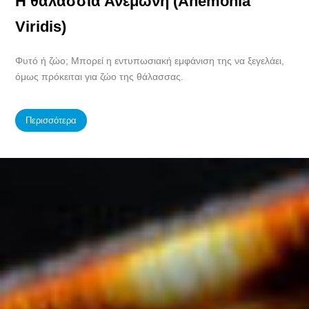
Η θαλάσσια Ανεμώνη (Anemonia
Viridis)
Φυτό ή ζώο; Μπορεί η εντυπωσιακή εμφάνιση της να ξεγελάει,
όμως πρόκειται για ζώο της θάλασσας.
Περισσότερα