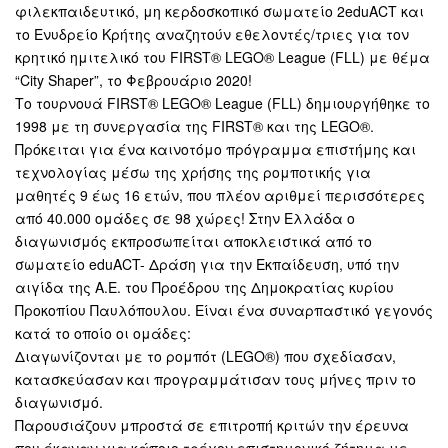
φιλεκπαιδευτικό, μη κερδοσκοπικό σωματείο 2eduACT και
το Ενυδρείο Κρήτης αναζητούν εθελοντές/τριες για τον
κρητικό ημιτελικό του FIRST® LEGO® League (FLL) με θέμα
“City Shaper”, το Φεβρουάριο 2020!
Το τουρνουά FIRST® LEGO® League (FLL) δημιουργήθηκε το
1998 με τη συνεργασία της FIRST® και της LEGO®.
Πρόκειται για ένα καινοτόμο πρόγραμμα επιστήμης και
τεχνολογίας μέσω της χρήσης της ρομποτικής για
μαθητές 9 έως 16 ετών, που πλέον αριθμεί περισσότερες
από 40.000 ομάδες σε 98 χώρες! Στην Ελλάδα ο
διαγωνισμός εκπροσωπείται αποκλειστικά από το
σωματείο eduACT- Δράση για την Εκπαίδευση, υπό την
αιγίδα της Α.Ε. του Προέδρου της Δημοκρατίας κυρίου
Προκοπίου Παυλόπουλου. Είναι ένα συναρπαστικό γεγονός
κατά το οποίο οι ομάδες:
Διαγωνίζονται με το ρομπότ (LEGO®) που σχεδίασαν,
κατασκεύασαν και προγραμμάτισαν τους μήνες πριν το
διαγωνισμό.
Παρουσιάζουν μπροστά σε επιτροπή κριτών την έρευνα