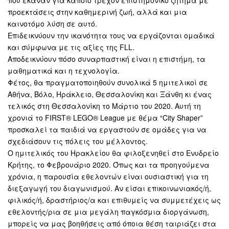
που έκαναν για κάποιο τρέχον επιστημονικό ζήτημα με
προεκτάσεις στην καθημερινή ζωή, αλλά και μια
καινοτόμο λύση σε αυτό.
Επιδεικνύουν την ικανότητα τους να εργάζονται ομαδικά
και σύμφωνα με τις αξίες της FLL.
Αποδεικνύουν πόσο συναρπαστική είναι η επιστήμη, τα
μαθηματικά και η τεχνολογία.
Φέτος, θα πραγματοποιηθούν συνολικά 5 ημιτελικοί σε
Αθήνα, Βόλο, Ηράκλειο, Θεσσαλονίκη και Ξάνθη κι ένας
τελικός στη Θεσσαλονίκη το Μάρτιο του 2020. Αυτή τη
χρονιά το FIRST® LEGO® League με θέμα “City Shaper”
προσκαλεί τα παιδιά να εργαστούν σε ομάδες για να
σχεδιάσουν τις πόλεις του μέλλοντος.
Ο ημιτελικός του Ηρακλείου θα φιλοξενηθεί στο Ενυδρείο
Κρήτης, το Φεβρουάριο 2020. Όπως και τα προηγούμενα
χρόνια, η παρουσία εθελοντών είναι ουσιαστική για τη
διεξαγωγή του διαγωνισμού. Αν είσαι επικοινωνιακός/ή,
φιλικός/ή, δραστήριος/α και επιθυμείς να συμμετέχεις ως
εθελοντής/ρια σε μια μεγάλη παγκόσμια διοργάνωση,
μπορείς να μας βοηθήσεις από όποια θέση ταιριάζει στα