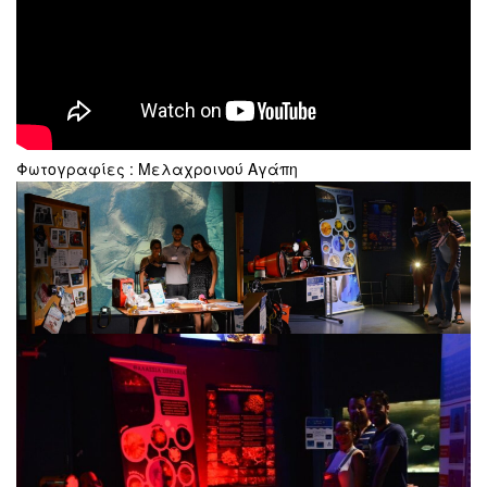
Φωτογραφίες : Μελαχροινού Αγάπη